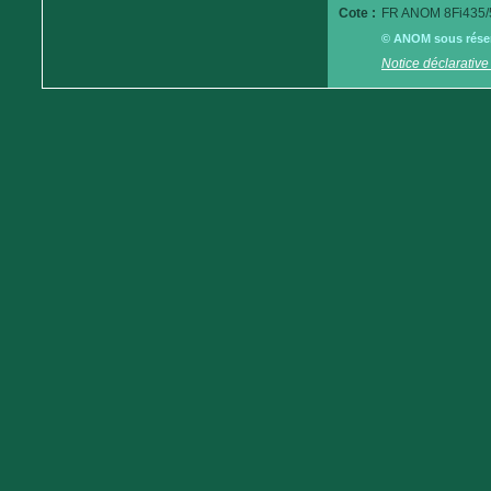
Cote :
FR ANOM 8Fi435/
© ANOM sous réserv
Notice déclarative