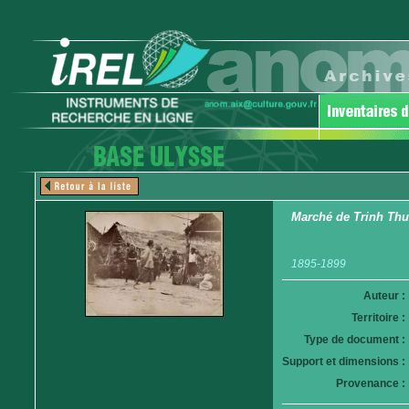
Marché de Trinh Th
1895-1899
Auteur :
Territoire :
Type de document :
Support et dimensions :
Provenance :