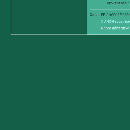
Provenance :
Cote :
FR ANOM 8Fi435/
© ANOM sous réserv
Notice déclarative