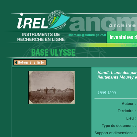
Hanoï. L'une des part
lieutenants Mourey e
1895-1899
Auteur :
Territoire :
Lieu :
Type de document :
Support et dimensions :