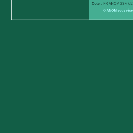
Cote :
FR ANOM 23Fi7/5
© ANOM sous réserv