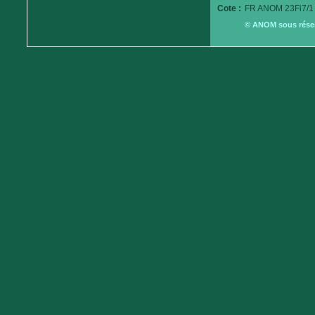
Cote :
FR ANOM 23Fi7/1
© ANOM sous réserv