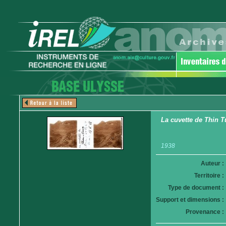
La cuvette de Thin T
1938
Auteur :
Territoire :
Type de document :
Support et dimensions :
Provenance :