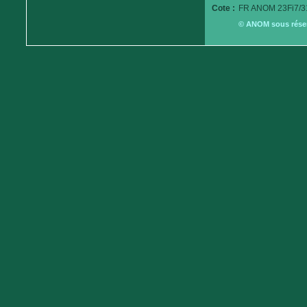
Cote :
FR ANOM 23Fi7/3
© ANOM sous réserv