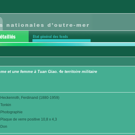
 et une femme à Tuan Giao. 4e territoire militaire
Heckenroth, Ferdinand (1880-1959)
Tonkin
Photographie
Plaque de verre positive 10,8 x 4,3
Don