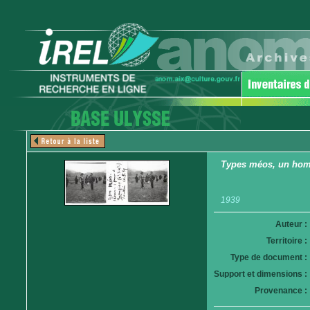
Types méos, un homme
1939
Auteur :
Territoire :
Type de document :
Support et dimensions :
Provenance :