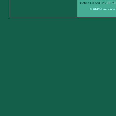
Cote :
FR ANOM 23Fi7/3
© ANOM sous réserv