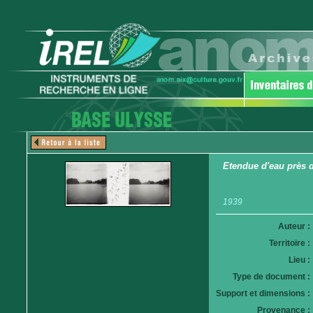
Etendue d'eau près 
1939
Auteur :
Territoire :
Lieu :
Type de document :
Support et dimensions :
Provenance :