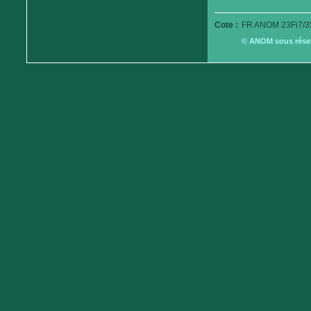
Cote :
FR ANOM 23Fi7/3
© ANOM sous réserv