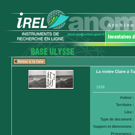
La rivière Claire à 
1938
Auteur :
Territoire :
Lieu :
Type de document :
Support et dimensions :
Provenance :