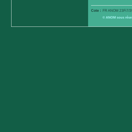
Cote :
FR ANOM 23Fi7/3
© ANOM sous réserv