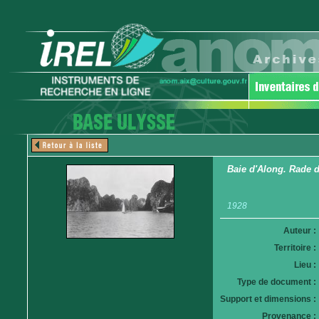
Baie d'Along. Rade d
1928
Auteur :
Territoire :
Lieu :
Type de document :
Support et dimensions :
Provenance :