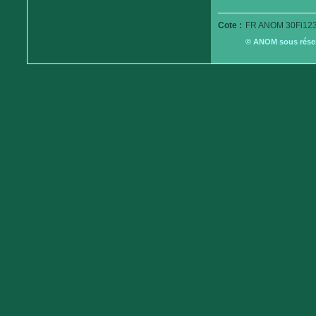
Cote :
FR ANOM 30Fi123
© ANOM sous réserv