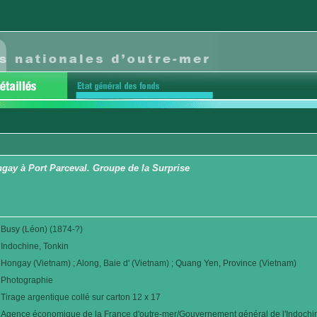
gay à Port Parceval. Groupe de la Surprise
Busy (Léon) (1874-?)
Indochine, Tonkin
Hongay (Vietnam) ; Along, Baie d' (Vietnam) ; Quang Yen, Province (Vietnam)
Photographie
Tirage argentique collé sur carton 12 x 17
Agence économique de la France d'outre-mer/Gouvernement général de l'Indochi