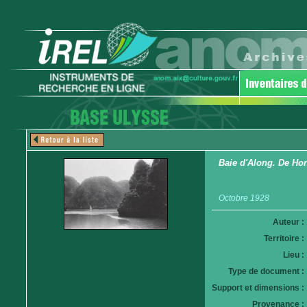
Baie d'Along. De Hon
Octobre 1928
Auteur :
Territoire :
Lieu :
Type de document :
Support et dimensions :
Provenance :