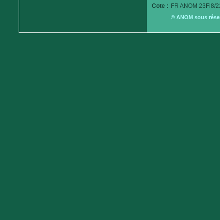
Cote :
FR ANOM 23Fi8/2
© ANOM sous réserv