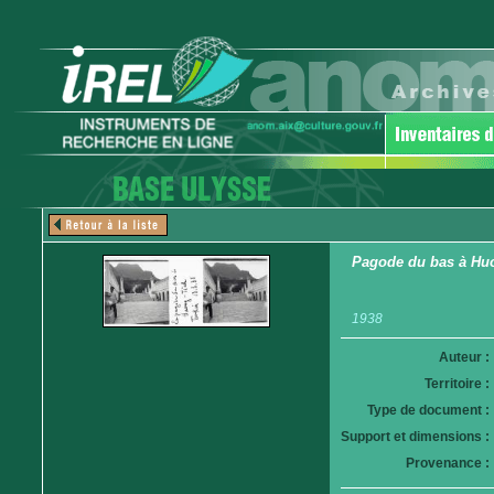
Pagode du bas à Hu
1938
Auteur :
Territoire :
Type de document :
Support et dimensions :
Provenance :