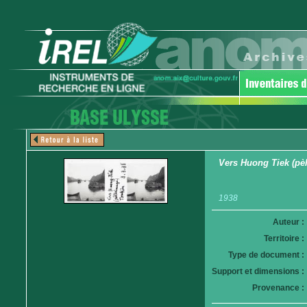
Vers Huong Tiek (pèl
1938
Auteur :
Territoire :
Type de document :
Support et dimensions :
Provenance :