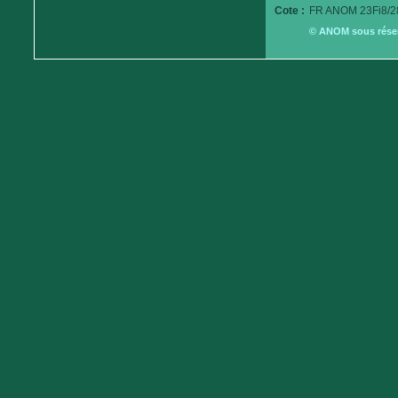
Cote :
FR ANOM 23Fi8/2
© ANOM sous réserv