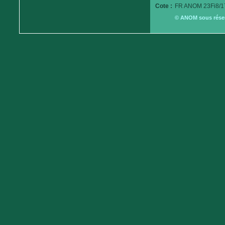
Cote :
FR ANOM 23Fi8/1
© ANOM sous réserv