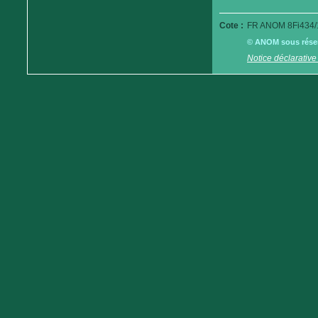
Cote :
FR ANOM 8Fi434/
© ANOM sous réserv
Notice déclarative