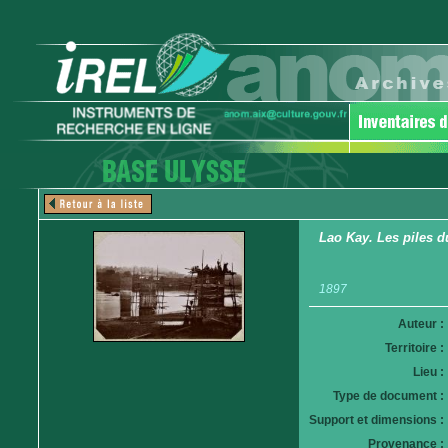
Lao Kay. Les piles d
1897
Auteur :
Territoire :
Lieu :
Type de document :
Support et dimensions :
Provenance :