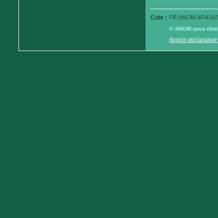
Cote :
FR ANOM 8Fi434/
© ANOM sous réserv
Notice déclarative