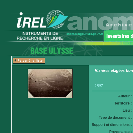
Rizières étagées bo
1897
Auteur :
Territoire :
Lieu :
Type de document :
Support et dimensions :
Provenance :