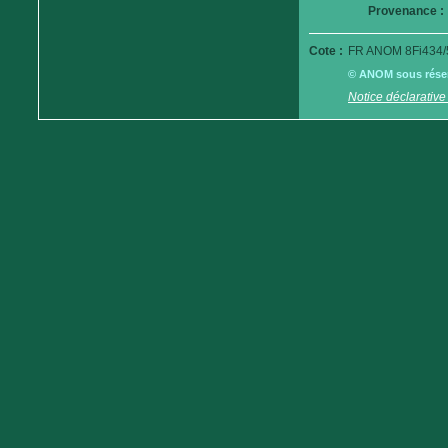
Provenance :
Cote :
FR ANOM 8Fi434/
© ANOM sous réserv
Notice déclarative