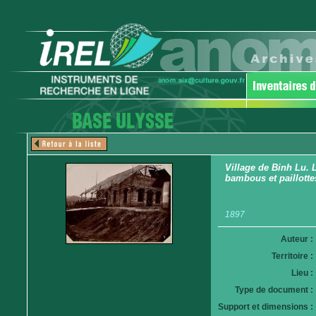
Village de Binh Lu. 
bambous et paillotte
1897
Auteur :
Territoire :
Lieu :
Type de document :
Support et dimensions :