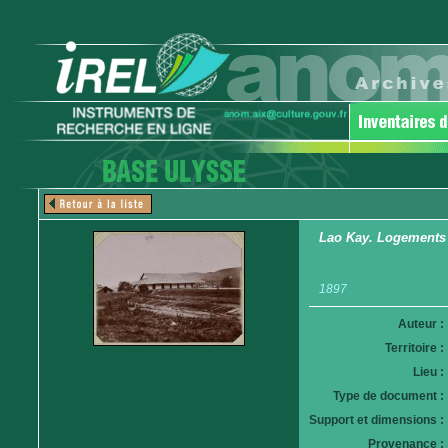
Lao Kay. Logements d
1897
Auteur :
Territoire :
Lieu :
Type de document :
Support et dimensions :
Provenance :