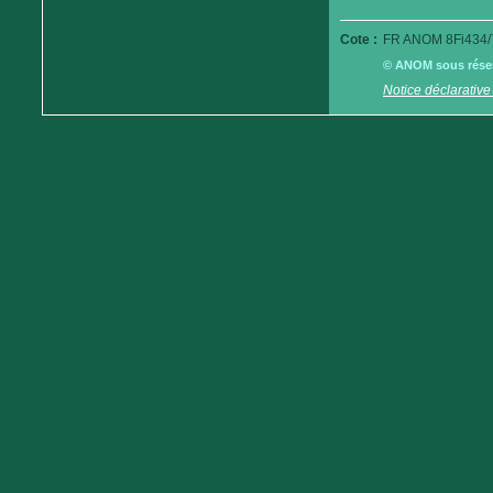
Cote :
FR ANOM 8Fi434/
© ANOM sous réserv
Notice déclarative