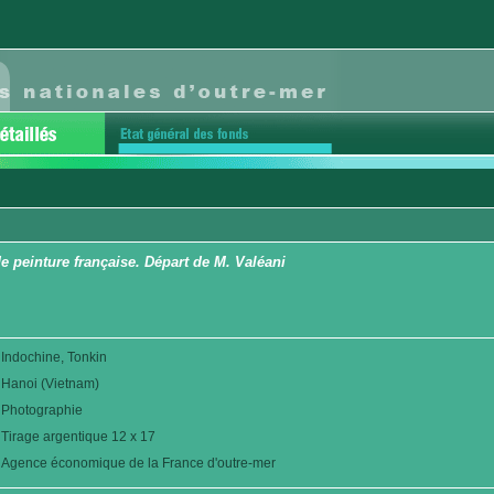
e peinture française. Départ de M. Valéani
Indochine, Tonkin
Hanoi (Vietnam)
Photographie
Tirage argentique 12 x 17
Agence économique de la France d'outre-mer