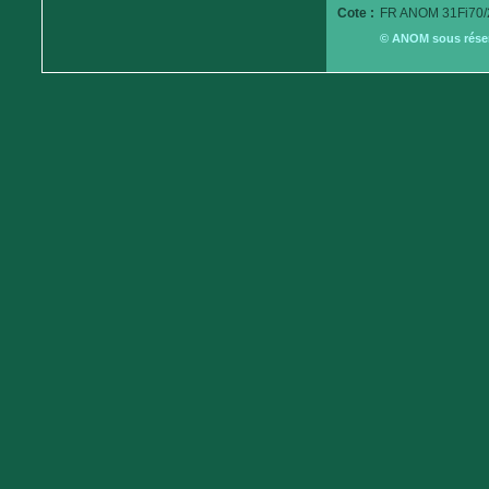
Cote :
FR ANOM 31Fi70/
© ANOM sous réserv