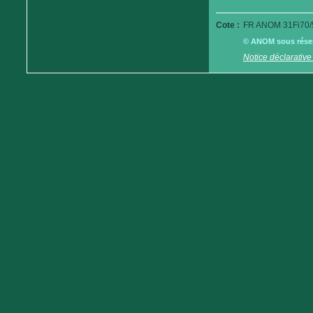
Cote :
FR ANOM 31Fi70/
© ANOM sous réserv
Notice déclarative