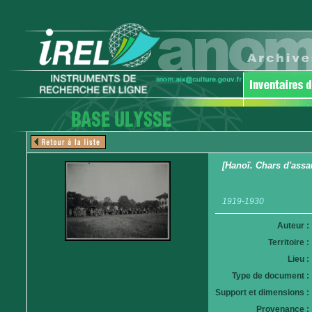
[Hanoï. Chars d'ass
1919-1930
Auteur :
Territoire :
Lieu :
Type de document :
Support et dimensions :
Provenance :