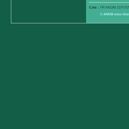
Cote :
FR ANOM 31Fi70/
© ANOM sous réserv