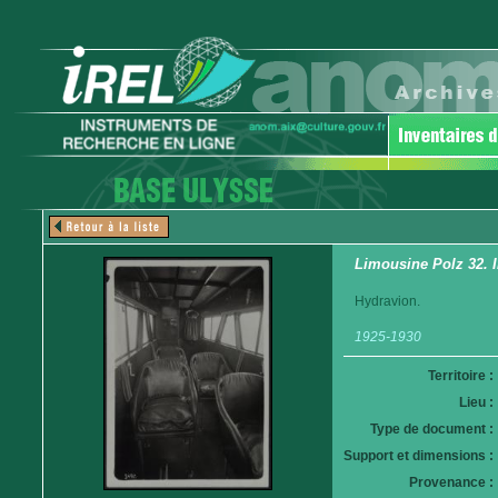
Limousine Polz 32. I
Hydravion.
1925-1930
Territoire :
Lieu :
Type de document :
Support et dimensions :
Provenance :