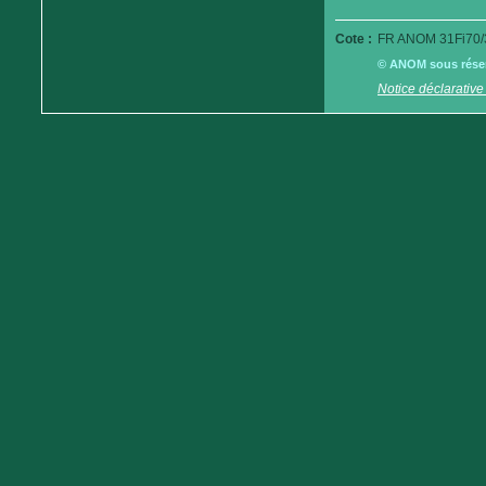
Cote :
FR ANOM 31Fi70/
© ANOM sous réserv
Notice déclarative