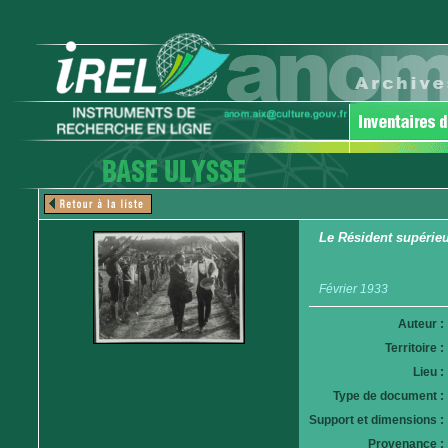
Le Résident supérieu
Février 1933
Auteur :
Territoire :
Lieu :
Type de document :
Support et dimensions :
Provenance :