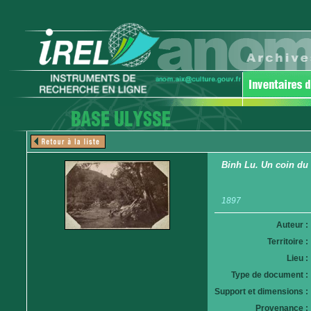
Binh Lu. Un coin du N
1897
Auteur :
Territoire :
Lieu :
Type de document :
Support et dimensions :
Provenance :