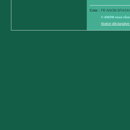
Cote :
FR ANOM 8Fi434/
© ANOM sous réserv
Notice déclarative