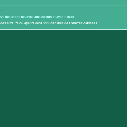
88
e des droits réservés aux auteurs et ayants droit
 des auteurs ou ayants droit non identifiés des œuvres diffusées