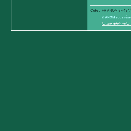
Cote :
FR ANOM 8Fi434/
© ANOM sous réserv
Notice déclarative