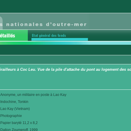
railleurs à Coc Leu. Vue de la pile d'attache du pont au logement des sou
Anonyme, un militaire en poste à Lao Kay
Indochine, Tonkin
Lao Kay (Vietnam)
Photographie
Papier baryté 11,2 x 8,2
Dation Zoumeroff. 1999