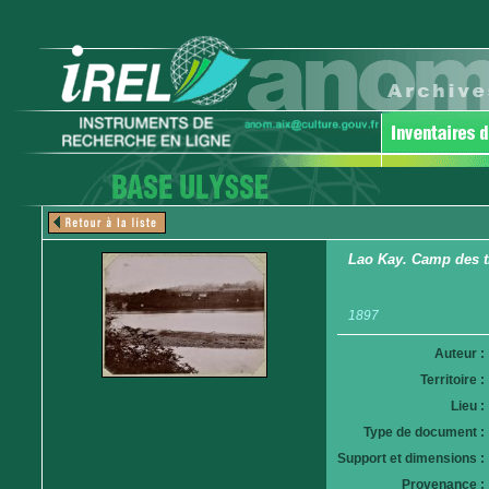
Lao Kay. Camp des ti
1897
Auteur :
Territoire :
Lieu :
Type de document :
Support et dimensions :
Provenance :