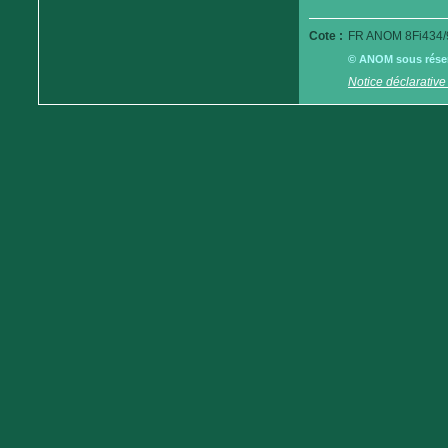
Cote :
FR ANOM 8Fi434/
© ANOM sous réserv
Notice déclarative