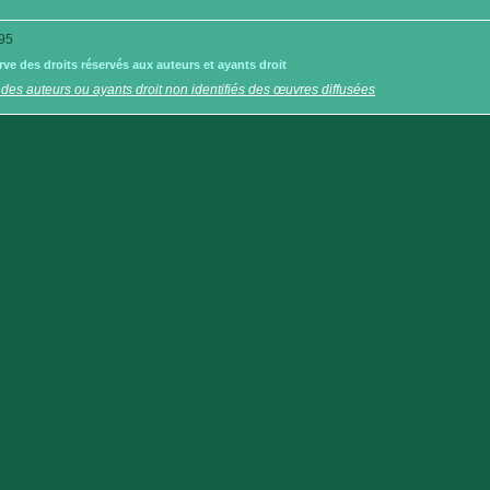
95
e des droits réservés aux auteurs et ayants droit
 des auteurs ou ayants droit non identifiés des œuvres diffusées