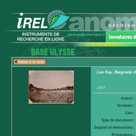
Lao Kay. Baignade de
1897
Auteur :
Territoire :
Lieu :
Type de document :
Support et dimensions :
Provenance :