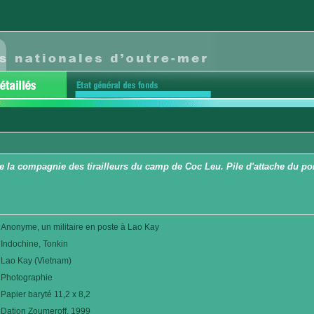
 la compagnie des tirailleurs du camp de Coc Leu. Pile d'attache du pont
Anonyme, un militaire en poste à Lao Kay
Indochine, Tonkin
Lao Kay (Vietnam)
Photographie
Papier baryté 11,2 x 8,2
Dation Zoumeroff. 1999