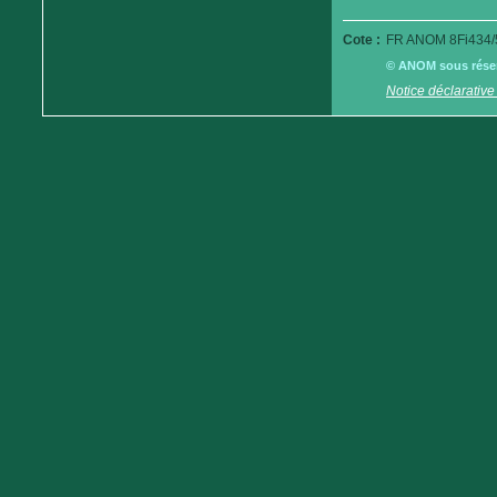
Cote :
FR ANOM 8Fi434/
© ANOM sous réserv
Notice déclarative