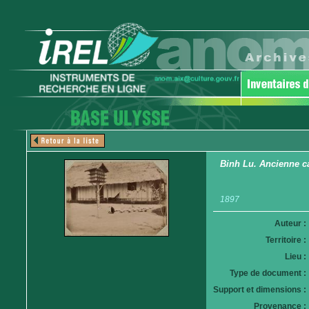
Binh Lu. Ancienne ca
1897
Auteur :
Territoire :
Lieu :
Type de document :
Support et dimensions :
Provenance :