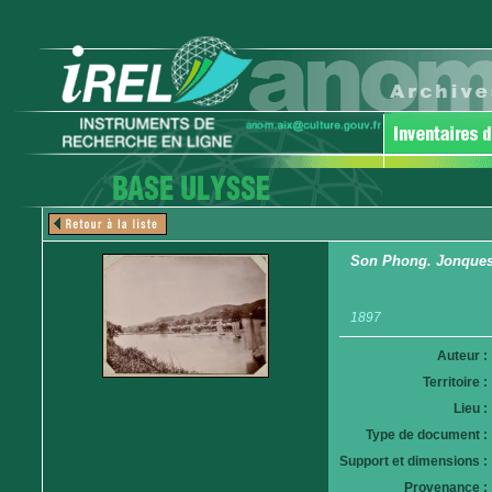
Son Phong. Jonques 
1897
Auteur :
Territoire :
Lieu :
Type de document :
Support et dimensions :
Provenance :