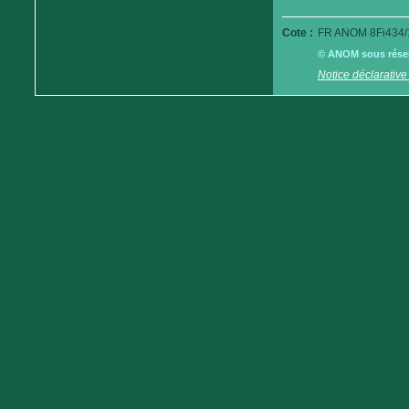
Cote :
FR ANOM 8Fi434/
© ANOM sous réserv
Notice déclarative