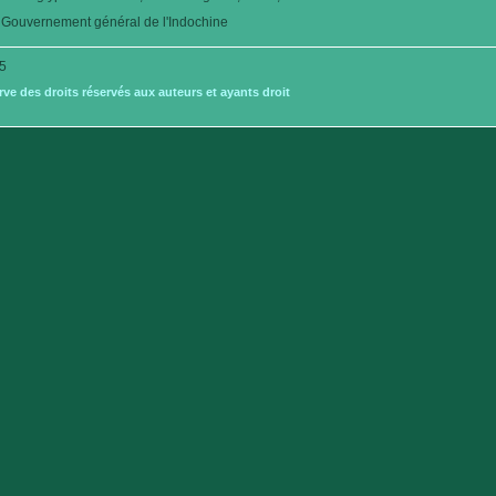
Gouvernement général de l'Indochine
5
e des droits réservés aux auteurs et ayants droit