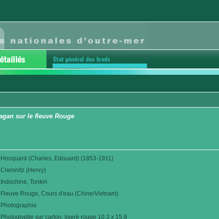
agan sur le fleuve Rouge
Hocquard (Charles, Edouard) (1853-1911)
Cremnitz (Henry)
Indochine, Tonkin
Fleuve Rouge, Cours d'eau (Chine/Vietnam)
Photographie
Photoglyptie sur carton, liseré rouge 10,3 x 15,9