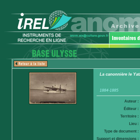
La canonnière le Yat
1884-1885
Auteur :
Éditeur :
Territoire :
Lieu :
Type de document :
Support et dimensions :