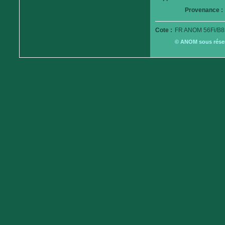
Provenance :
Cote :
FR ANOM 56Fi/B8
© ANOM sous réserv