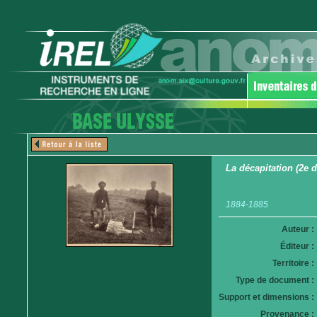
La décapitation (2e d
1884-1885
Auteur :
Éditeur :
Territoire :
Type de document :
Support et dimensions :
Provenance :