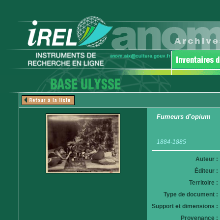
Fumeurs d'opium
1884-1885
Auteur :
Éditeur :
Territoire :
Type de document :
Support et dimensions :
Provenance :