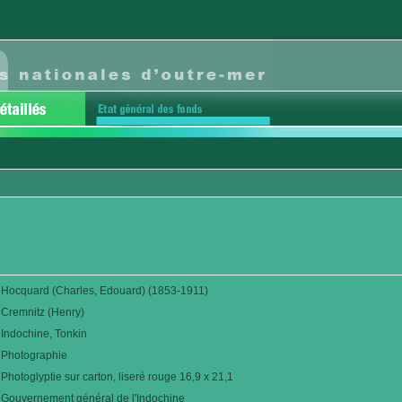
Hocquard (Charles, Edouard) (1853-1911)
Cremnitz (Henry)
Indochine, Tonkin
Photographie
Photoglyptie sur carton, liseré rouge 16,9 x 21,1
Gouvernement général de l'Indochine