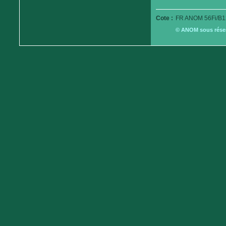
Cote :
FR ANOM 56Fi/B1
© ANOM sous réserv