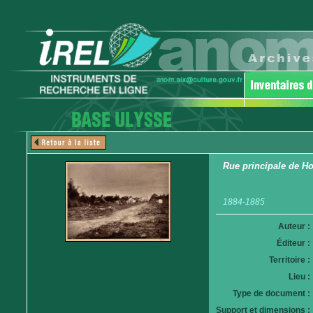
Rue principale de Ho
1884-1885
Auteur :
Éditeur :
Territoire :
Lieu :
Type de document :
Support et dimensions :