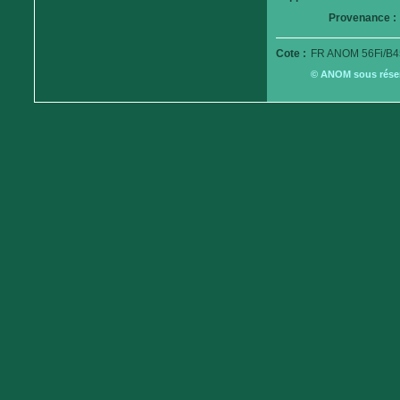
Provenance :
Cote :
FR ANOM 56Fi/B4
© ANOM sous réserv