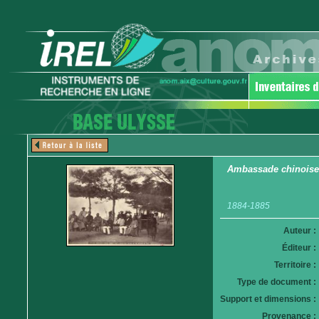
Ambassade chinoise 
1884-1885
Auteur :
Éditeur :
Territoire :
Type de document :
Support et dimensions :
Provenance :