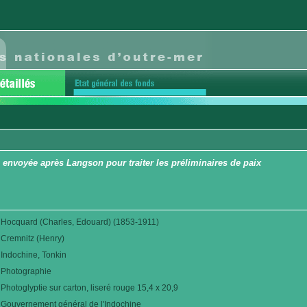
envoyée après Langson pour traiter les préliminaires de paix
Hocquard (Charles, Edouard) (1853-1911)
Cremnitz (Henry)
Indochine, Tonkin
Photographie
Photoglyptie sur carton, liseré rouge 15,4 x 20,9
Gouvernement général de l'Indochine