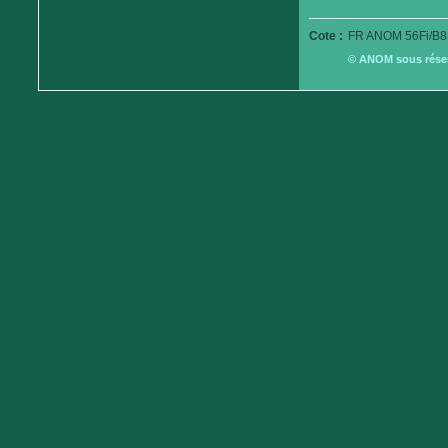
Cote :
FR ANOM 56Fi/B8
© ANOM sous réserv