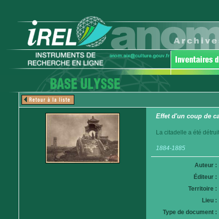
Effet d'un coup de c
La citadelle a été détr
1884-1885
Auteur :
Éditeur :
Territoire :
Lieu :
Type de document :