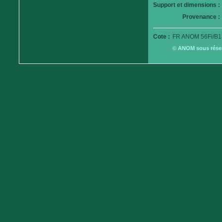
Support et dimensions :
Provenance :
Cote :
FR ANOM 56Fi/B1
© ANOM sous réserv