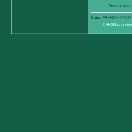
Provenance :
Cote :
FR ANOM 56Fi/B2
© ANOM sous réserv