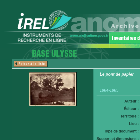
Le pont de papier
1884-1885
Auteur :
Éditeur :
Territoire :
Lieu :
Type de document :
Support et dimensions :