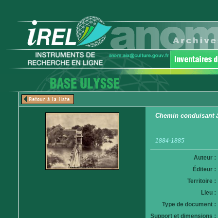
Chemin conduisant à
1884-1885
Auteur :
Éditeur :
Territoire :
Lieu :
Type de document :
Support et dimensions :