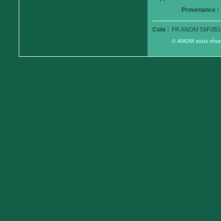
Provenance :
Cote :
FR ANOM 56Fi/B3
© ANOM sous réserv