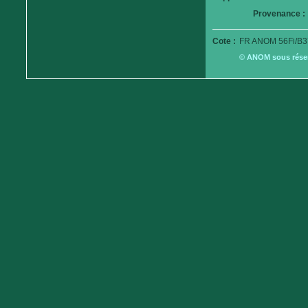
Provenance :
Cote :
FR ANOM 56Fi/B3
© ANOM sous réserv