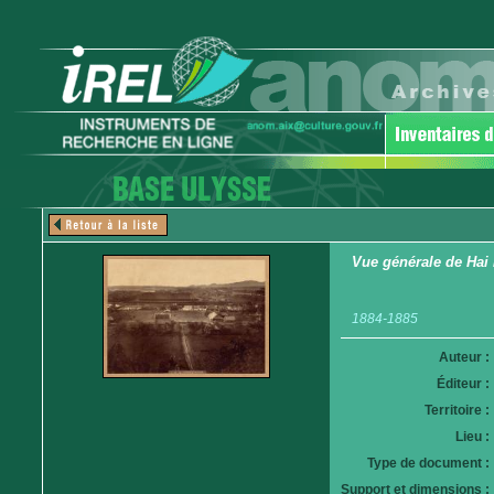
Vue générale de Hai
1884-1885
Auteur :
Éditeur :
Territoire :
Lieu :
Type de document :
Support et dimensions :