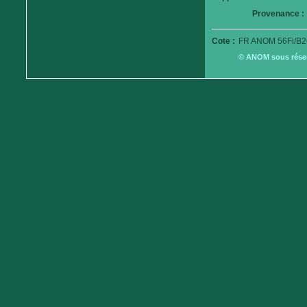
Provenance :
Cote :
FR ANOM 56Fi/B2
© ANOM sous réserv