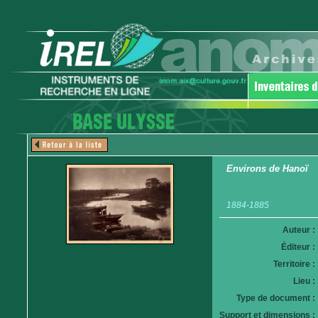
Environs de Hanoï
1884-1885
Auteur :
Éditeur :
Territoire :
Lieu :
Type de document :
Support et dimensions :