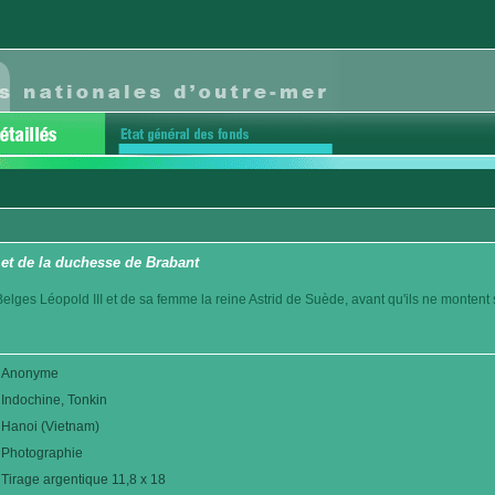
 et de la duchesse de Brabant
es Belges Léopold III et de sa femme la reine Astrid de Suède, avant qu'ils ne montent
Anonyme
Indochine, Tonkin
Hanoi (Vietnam)
Photographie
Tirage argentique 11,8 x 18