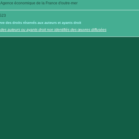
Agence économique de la France d'outre-mer
523
e des droits réservés aux auteurs et ayants droit
 des auteurs ou ayants droit non identifiés des œuvres diffusées