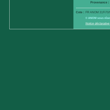
Provenance :
Cote :
FR ANOM 31Fi70/
© ANOM sous réserv
Notice déclarative