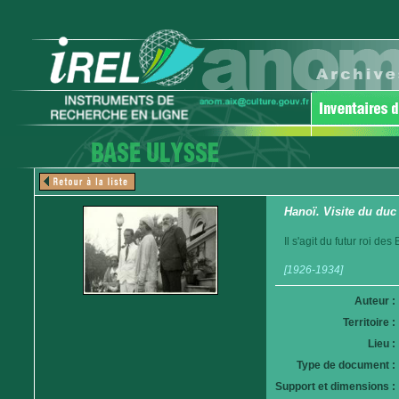
Hanoï. Visite du duc
Il s'agit du futur roi d
[1926-1934]
Auteur :
Territoire :
Lieu :
Type de document :
Support et dimensions :