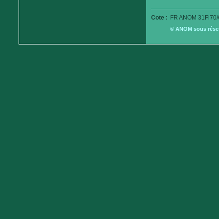
Cote :
FR ANOM 31Fi70/
© ANOM sous réserv