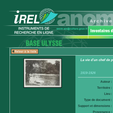
La vie d'un chef de po
1919-1926
Auteur :
Territoire :
Lieu :
Type de document :
Support et dimensions :
Provenance :