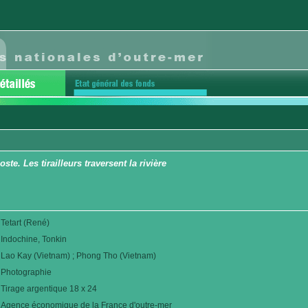
ste. Les tirailleurs traversent la rivière
Tetart (René)
Indochine, Tonkin
Lao Kay (Vietnam) ; Phong Tho (Vietnam)
Photographie
Tirage argentique 18 x 24
Agence économique de la France d'outre-mer