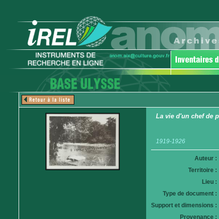
La vie d'un chef de po
1919-1926
Auteur :
Territoire :
Lieu :
Type de document :
Support et dimensions :
Provenance :