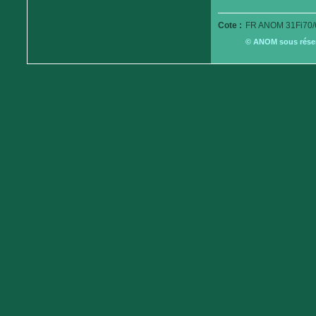
Cote :
FR ANOM 31Fi70/
© ANOM sous réserv