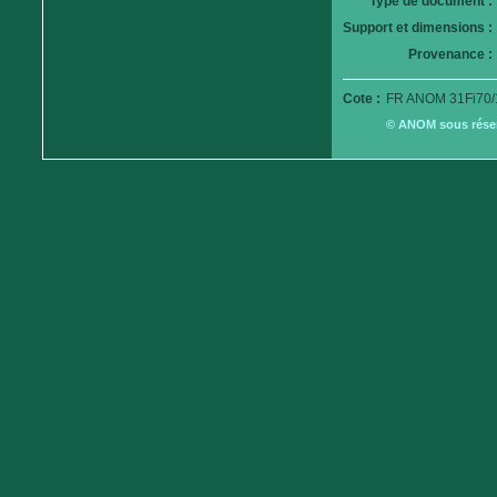
Type de document :
Support et dimensions :
Provenance :
Cote :
FR ANOM 31Fi70/
© ANOM sous réserv