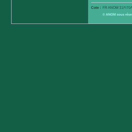
Cote :
FR ANOM 31Fi70/
© ANOM sous réserv