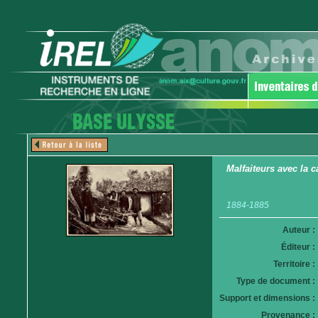
Malfaiteurs avec la 
1884-1885
Auteur :
Éditeur :
Territoire :
Type de document :
Support et dimensions :
Provenance :