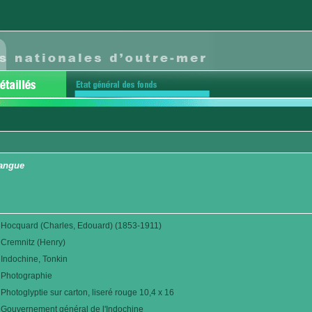
cangue
Hocquard (Charles, Edouard) (1853-1911)
Cremnitz (Henry)
Indochine, Tonkin
Photographie
Photoglyptie sur carton, liseré rouge 10,4 x 16
Gouvernement général de l'Indochine