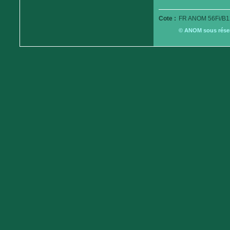
Cote :
FR ANOM 56Fi/B1
© ANOM sous réserv