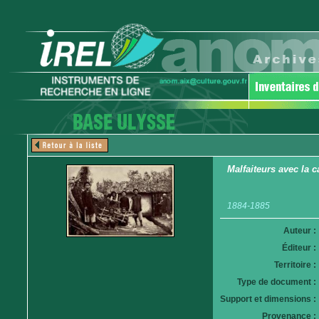
Malfaiteurs avec la 
1884-1885
Auteur :
Éditeur :
Territoire :
Type de document :
Support et dimensions :
Provenance :