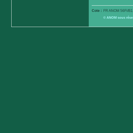
Cote :
FR ANOM 56Fi/B1
© ANOM sous réserv