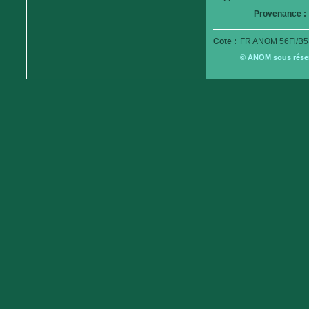
Provenance :
Cote :
FR ANOM 56Fi/B5
© ANOM sous réserv