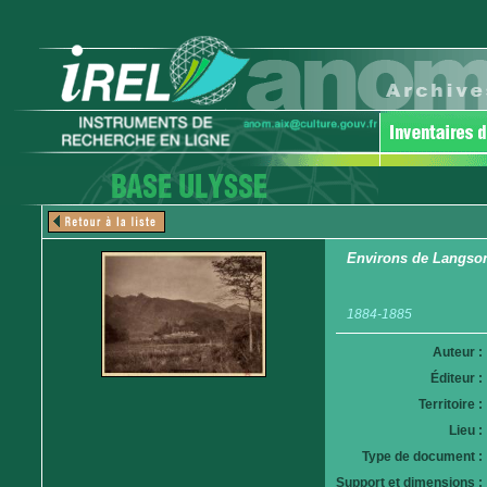
Environs de Langso
1884-1885
Auteur :
Éditeur :
Territoire :
Lieu :
Type de document :
Support et dimensions :