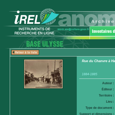
Rue du Chanvre à Ha
1884-1885
Auteur :
Éditeur :
Territoire :
Lieu :
Type de document :
Support et dimensions :