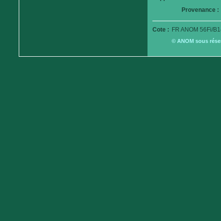
Provenance :
Cote :
FR ANOM 56Fi/B1
© ANOM sous réserv