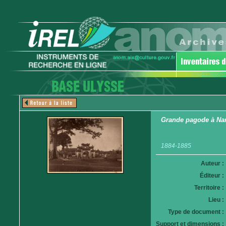
Grande pagode à Na
1884-1885
Auteur :
Éditeur :
Territoire :
Lieu :
Type de document :
Support et dimensions :