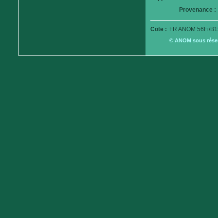
Provenance :
Cote :
FR ANOM 56Fi/B1
© ANOM sous réserv