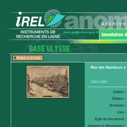
Rue des Bambous à 
1884-1885
Auteur :
Éditeur :
Territoire :
Lieu :
Type de document :
Support et dimensions :