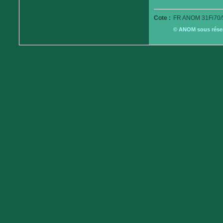
Cote :
FR ANOM 31Fi70/
© ANOM sous réserv