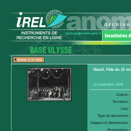
Hanoï. Fête du 11 nov
11 novembre 1928
Auteur :
Territoire :
Lieu :
Type de document :
Support et dimensions :
Provenance :