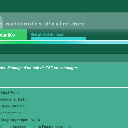
kinois. Montage d'un mât de TSF en campagne
Tetart (René)
Indochine, Tonkin
Hanoi (Vietnam)
Photographie
Tirage argentique 18 x 24
Agence économique de la France d'outre-mer