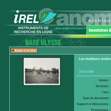
Les tirailleurs ton
1919-1926
Auteur :
Territoire :
Lieu :
Type de document :
Support et dimensions :
Provenance :