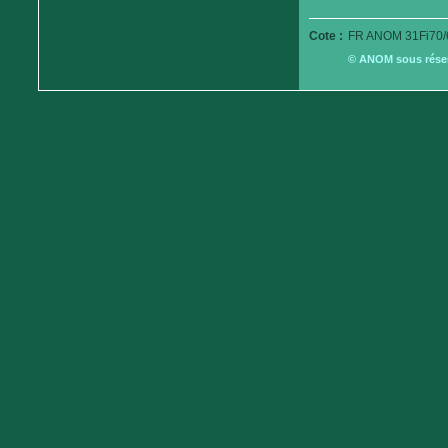
Cote :
FR ANOM 31Fi70/
© ANOM sous réserv