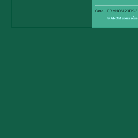
Cote :
FR ANOM 23Fi9/3
© ANOM sous réserv