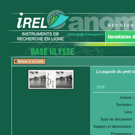
La pagode du petit l
1938
Auteur :
Territoire :
Lieu :
Type de document :
Support et dimensions :
Provenance :